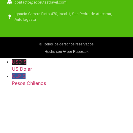
contacto@ecorutastravel.com
Ignacio Carrera Pinto 470, local 1, San Pedro de Atacama,
Antofagasta
© Todos los derechos reservados
Hecho con ❤ por Rupestek
USD $
US Dolar
CLP $
Pesos Chilenos